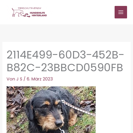
Zum
Inhalt
springen
2114E499-60D3-452B-
B82C-23BBCD0590FB
Von
J S
/
6. März 2023