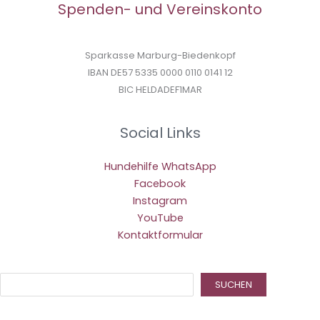
Spenden- und Vereinskonto
Sparkasse Marburg-Biedenkopf
IBAN DE57 5335 0000 0110 0141 12
BIC HELDADEF1MAR
Social Links
Hundehilfe WhatsApp
Facebook
Instagram
YouTube
Kontaktformular
Suc
SUCHEN