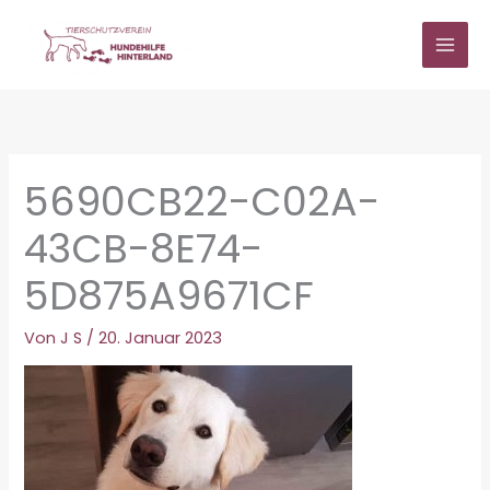
Zum
Inhalt
springen
5690CB22-C02A-
43CB-8E74-
5D875A9671CF
Von
J S
/
20. Januar 2023