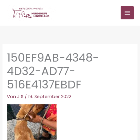
Zum
Inhalt
springen
150EF9AB-4348-
4D32-AD77-
516E4137EBDF
Von
J S
/
19. September 2022