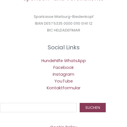
Sparkasse Marburg-Biedenkopf
IBAN DE57 5335 0000 0110 0141 12
BIC HELDADEF1MAR
Social Links
Hundehilfe WhatsApp
Facebook
Instagram
YouTube
Kontaktformular
Suc
SUCHEN