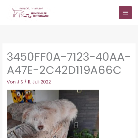
Zum
Inhalt
springen
3450FF0A-7123-40AA-
A47E-2C42D119A66C
Von
J S
/
11. Juli 2022