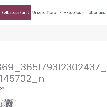
Selbstauskunft
Unsere Tiere
Aktuelles
Über uns
869_365179312302437
6145702_n
022