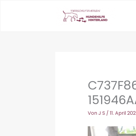
Zum
Inhalt
springen
C737F86
151946A
Von
J S
/
11. April 20