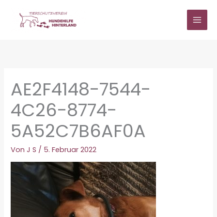
Zum
Inhalt
springen
AE2F4148-7544-
4C26-8774-
5A52C7B6AF0A
Von
J S
/
5. Februar 2022