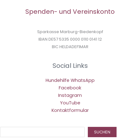
Spenden- und Vereinskonto
Sparkasse Marburg-Biedenkopf
IBAN DE57 5335 0000 0110 0141 12
BIC HELDADEF1MAR
Social Links
Hundehilfe WhatsApp
Facebook
Instagram
YouTube
Kontaktformular
Suc
SUCHEN