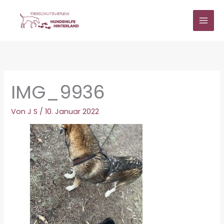
Zum
Inhalt
springen
IMG_9936
Von
J S
/
10. Januar 2022