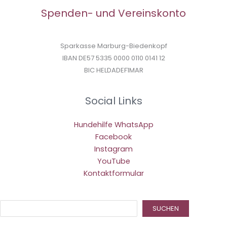
Spenden- und Vereinskonto
Sparkasse Marburg-Biedenkopf
IBAN DE57 5335 0000 0110 0141 12
BIC HELDADEF1MAR
Social Links
Hundehilfe WhatsApp
Facebook
Instagram
YouTube
Kontaktformular
Suc
SUCHEN