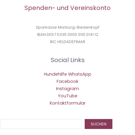
Spenden- und Vereinskonto
Sparkasse Marburg-Biedenkopf
IBAN DE57 5335 0000 0110 0141 12
BIC HELDADEF1MAR
Social Links
Hundehilfe WhatsApp
Facebook
Instagram
YouTube
Kontaktformular
Suc
SUCHEN