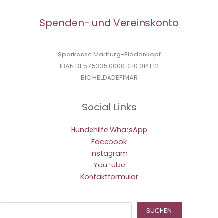
Spenden- und Vereinskonto
Sparkasse Marburg-Biedenkopf
IBAN DE57 5335 0000 0110 0141 12
BIC HELDADEF1MAR
Social Links
Hundehilfe WhatsApp
Facebook
Instagram
YouTube
Kontaktformular
Suc
SUCHEN