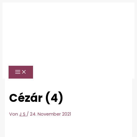
Zum
Inhalt
springen
Cézár (4)
Von
J S
/
24. November 2021