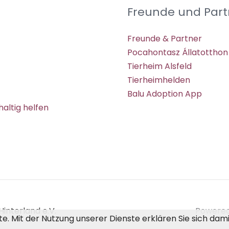
Freunde und Part
Freunde & Partner
Pocahontasz Állatotthon
Tierheim Alsfeld
Tierheimhelden
Balu Adoption App
altig helfen
interland e.V.
Powered 
ste. Mit der Nutzung unserer Dienste erklären Sie sich da