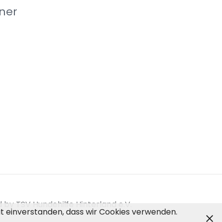
ner
by TSV Hundehilfe Hinterland e.V.
mit einverstanden, dass wir Cookies verwenden.