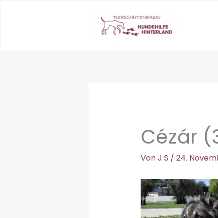
Zum
Inhalt
springen
Cézár (
Von
J S
/
24. Novem