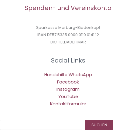
Spenden- und Vereinskonto
Sparkasse Marburg-Biedenkopf
IBAN DE57 5335 0000 0110 0141 12
BIC HELDADEF1MAR
Social Links
Hundehilfe WhatsApp
Facebook
Instagram
YouTube
Kontaktformular
Suc
SUCHEN