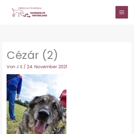
Zum
Inhalt
springen
Cézár (2)
Von
J S
/
24. November 2021