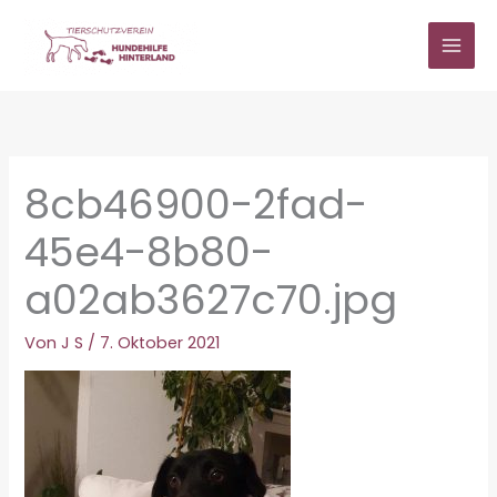
Zum
Inhalt
springen
8cb46900-2fad-
45e4-8b80-
a02ab3627c70.jpg
Von
J S
/
7. Oktober 2021