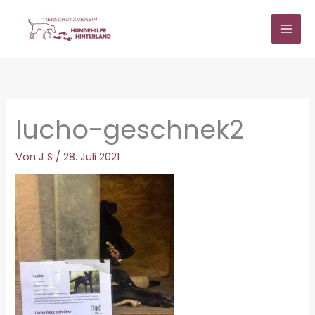
Zum
Inhalt
springen
lucho-geschnek2
Von
J S
/
28. Juli 2021