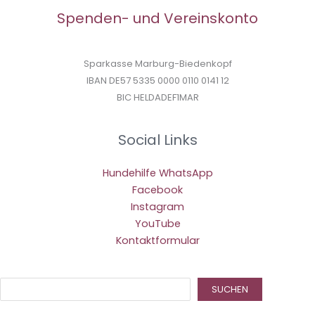
Spenden- und Vereinskonto
Sparkasse Marburg-Biedenkopf
IBAN DE57 5335 0000 0110 0141 12
BIC HELDADEF1MAR
Social Links
Hundehilfe WhatsApp
Facebook
Instagram
YouTube
Kontaktformular
Suc
SUCHEN