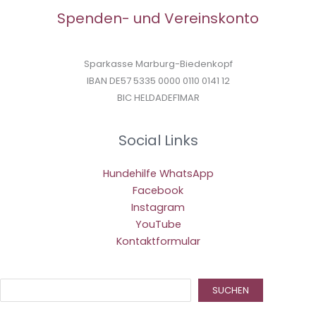
Spenden- und Vereinskonto
Sparkasse Marburg-Biedenkopf
IBAN DE57 5335 0000 0110 0141 12
BIC HELDADEF1MAR
Social Links
Hundehilfe WhatsApp
Facebook
Instagram
YouTube
Kontaktformular
Suc
SUCHEN