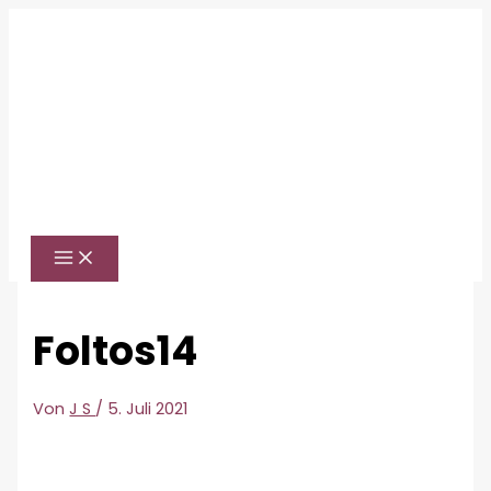
Zum
Inhalt
springen
Foltos14
Von
J S
/
5. Juli 2021