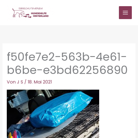
Zum
Inhalt
springen
f50fe7e2-563b-4e61-
b6be-e3bd62256890
Von
J S
/
18. Mai 2021