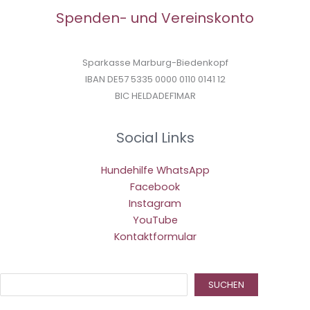
Spenden- und Vereinskonto
Sparkasse Marburg-Biedenkopf
IBAN DE57 5335 0000 0110 0141 12
BIC HELDADEF1MAR
Social Links
Hundehilfe WhatsApp
Facebook
Instagram
YouTube
Kontaktformular
Suc
SUCHEN