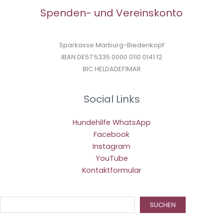
Spenden- und Vereinskonto
Sparkasse Marburg-Biedenkopf
IBAN DE57 5335 0000 0110 0141 12
BIC HELDADEF1MAR
Social Links
Hundehilfe WhatsApp
Facebook
Instagram
YouTube
Kontaktformular
Suc
SUCHEN