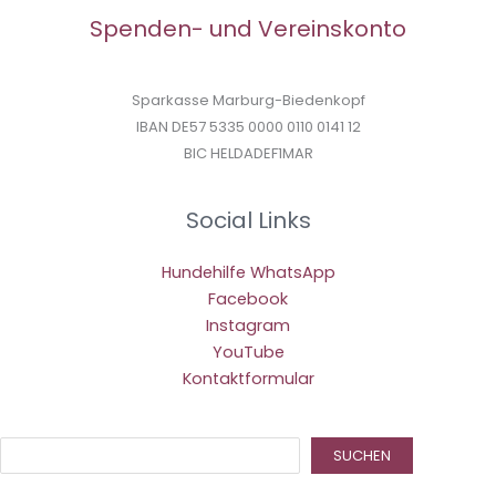
Spenden- und Vereinskonto
Sparkasse Marburg-Biedenkopf
IBAN DE57 5335 0000 0110 0141 12
BIC HELDADEF1MAR
Social Links
Hundehilfe WhatsApp
Facebook
Instagram
YouTube
Kontaktformular
Suc
SUCHEN