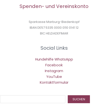
Spenden- und Vereinskonto
Sparkasse Marburg-Biedenkopf
IBAN DE57 5335 0000 0110 0141 12
BIC HELDADEF1MAR
Social Links
Hundehilfe WhatsApp
Facebook
Instagram
YouTube
Kontaktformular
Suc
SUCHEN