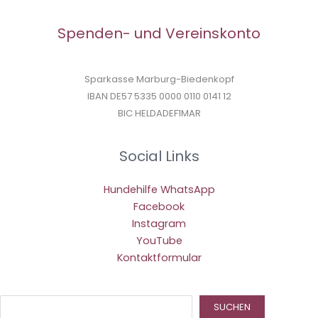
Spenden- und Vereinskonto
Sparkasse Marburg-Biedenkopf
IBAN DE57 5335 0000 0110 0141 12
BIC HELDADEF1MAR
Social Links
Hundehilfe WhatsApp
Facebook
Instagram
YouTube
Kontaktformular
Suc
SUCHEN