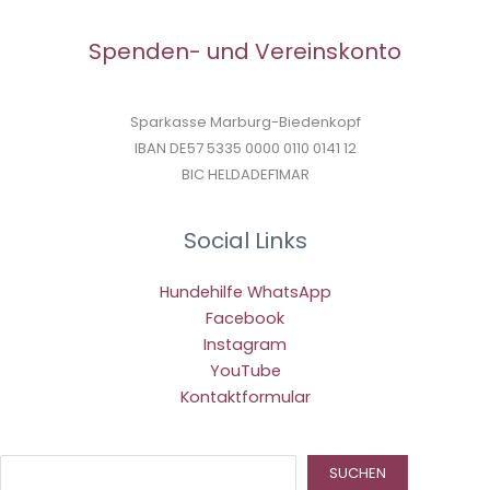
Spenden- und Vereinskonto
Sparkasse Marburg-Biedenkopf
IBAN DE57 5335 0000 0110 0141 12
BIC HELDADEF1MAR
Social Links
Hundehilfe WhatsApp
Facebook
Instagram
YouTube
Kontaktformular
Suc
SUCHEN