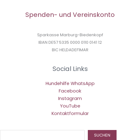
Spenden- und Vereinskonto
Sparkasse Marburg-Biedenkopf
IBAN DE57 5335 0000 0110 0141 12
BIC HELDADEF1MAR
Social Links
Hundehilfe WhatsApp
Facebook
Instagram
YouTube
Kontaktformular
Suc
SUCHEN