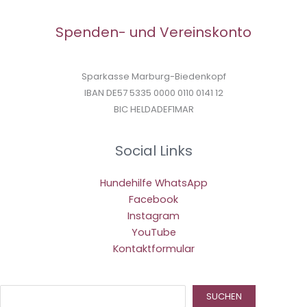
Spenden- und Vereinskonto
Sparkasse Marburg-Biedenkopf
IBAN DE57 5335 0000 0110 0141 12
BIC HELDADEF1MAR
Social Links
Hundehilfe WhatsApp
Facebook
Instagram
YouTube
Kontaktformular
Suc
SUCHEN