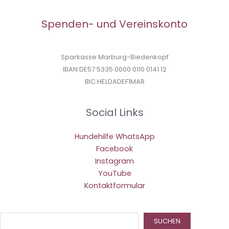
Spenden- und Vereinskonto
Sparkasse Marburg-Biedenkopf
IBAN DE57 5335 0000 0110 0141 12
BIC HELDADEF1MAR
Social Links
Hundehilfe WhatsApp
Facebook
Instagram
YouTube
Kontaktformular
Suc
SUCHEN