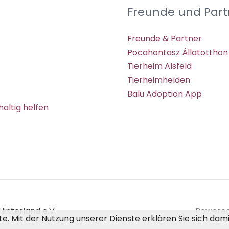
Freunde und Part
Freunde & Partner
Pocahontasz Állatotthon
Tierheim Alsfeld
Tierheimhelden
Balu Adoption App
altig helfen
interland e.V.
Powered 
ste. Mit der Nutzung unserer Dienste erklären Sie sich da