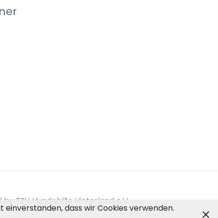
ner
by TSV Hundehilfe Hinterland e.V.
mit einverstanden, dass wir Cookies verwenden.