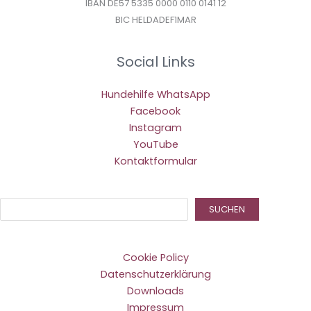
IBAN DE57 5335 0000 0110 0141 12
BIC HELDADEF1MAR
Social Links
Hundehilfe WhatsApp
Facebook
Instagram
YouTube
Kontaktformular
Suc
SUCHEN
Cookie Policy
Datenschutzerklärung
Downloads
Impressum