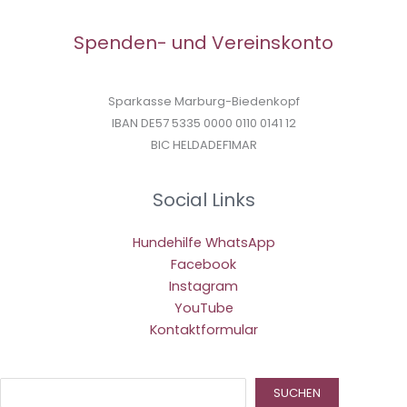
Spenden- und Vereinskonto
Sparkasse Marburg-Biedenkopf
IBAN DE57 5335 0000 0110 0141 12
BIC HELDADEF1MAR
Social Links
Hundehilfe WhatsApp
Facebook
Instagram
YouTube
Kontaktformular
Suc
SUCHEN