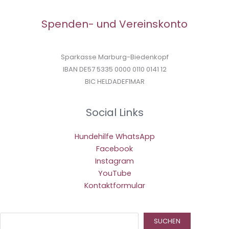
Spenden- und Vereinskonto
Sparkasse Marburg-Biedenkopf
IBAN DE57 5335 0000 0110 0141 12
BIC HELDADEF1MAR
Social Links
Hundehilfe WhatsApp
Facebook
Instagram
YouTube
Kontaktformular
Suc
SUCHEN