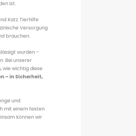
en ist.
d Katz Tierhilfe
dizinische Versorgung
end brauchen.
lässigt wurden –
n. Bei unserer
 wie wichtig diese
 – in Sicherheit,
 enge und
h mit einem festen
meinsam können wir