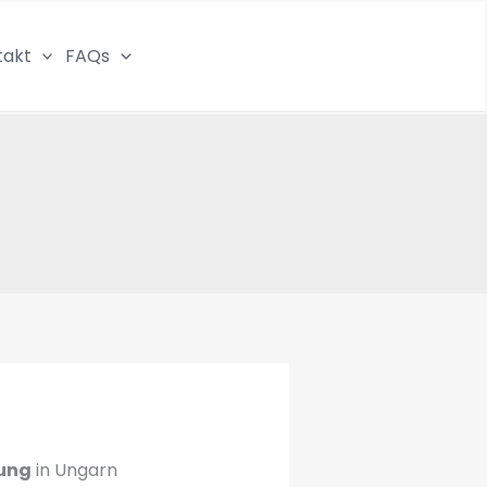
takt
FAQs

ung
in Ungarn