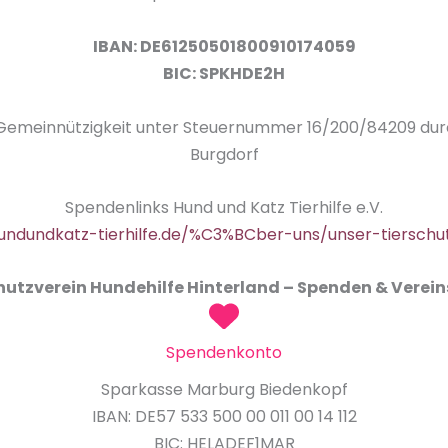
IBAN: DE61250501800910174059
BIC: SPKHDE2H
 Gemeinnützigkeit unter Steuernummer 16/200/84209 du
Burgdorf
Spendenlinks Hund und Katz Tierhilfe e.V.
undundkatz-tierhilfe.de/%C3%BCber-uns/unser-tierschu
hutzverein Hundehilfe Hinterland – Spenden & Verei
Spendenkonto
Sparkasse Marburg Biedenkopf
IBAN: DE57 533 500 00 011 00 14 112
BIC: HELADEF1MAR