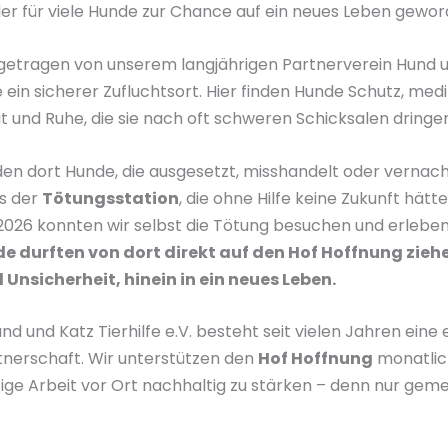
er für viele Hunde zur Chance auf ein neues Leben geword
 getragen von unserem langjährigen Partnerverein Hund un
iere ein sicherer Zufluchtsort. Hier finden Hunde Schutz, me
it und Ruhe, die sie nach oft schweren Schicksalen dring
 dort Hunde, die ausgesetzt, misshandelt oder vernach
s der
Tötungsstation
, die ohne Hilfe keine Zukunft hätte
2026 konnten wir selbst die Tötung besuchen und erleben,
e durften von dort direkt auf den Hof Hoffnung ziehen
Unsicherheit, hinein in ein neues Leben.
d und Katz Tierhilfe e.V. besteht seit vielen Jahren eine
tnerschaft. Wir unterstützen den
Hof Hoffnung
monatlic
tige Arbeit vor Ort nachhaltig zu stärken – denn nur ge