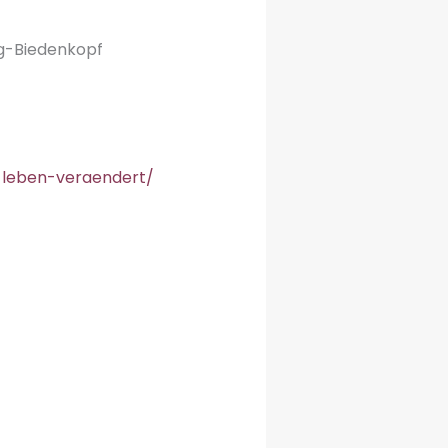
rg-Biedenkopf
r-leben-veraendert/