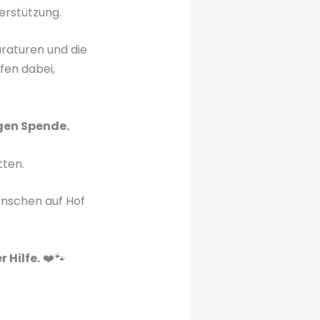
erstützung.
araturen und die
fen dabei,
gen Spende.
tten.
enschen auf Hof
 Hilfe.
❤️🐾