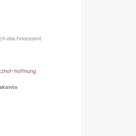
rch das Finanzamt
tzhof-hoffnung
nskonto