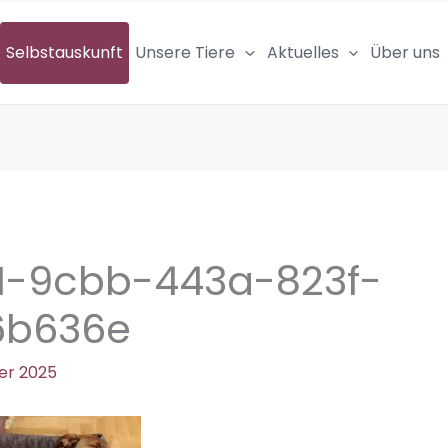
Selbstauskunft
Unsere Tiere
Aktuelles
Über uns
1-9cbb-443a-823f-
6b636e
er 2025