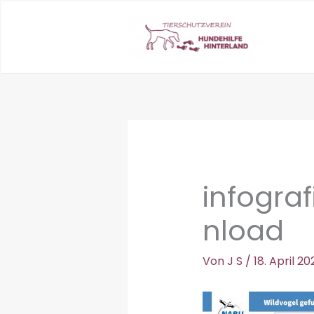
Zum
Inhalt
springen
infogra
nload
Von
J S
/
18. April 20