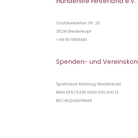
Hundehilfe Hinterland e.V.
Oostduinkerker Str. 20
35216 Biedenkopf
+49 151 11655681
Spenden- und Vereinskon
Sparkasse Marburg-Biedenkopf
IBAN DE57 5335 0000 0110 0141 12
BIC HELDADEF1MAR