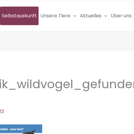
Selbstauskunft
Unsere Tiere
Aktuelles
Über uns
fik_wildvogel_gefun
23