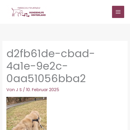
Zum
Inhalt
springen
d2fb61de-cbad-
4a1e-9e2c-
0aa51056bba2
Von
J S
/
10. Februar 2025