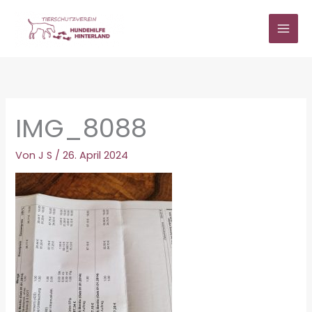
Zum
Inhalt
springen
IMG_8088
Von
J S
/
26. April 2024