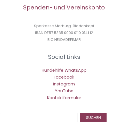
Spenden- und Vereinskonto
Sparkasse Marburg-Biedenkopf
IBAN DE57 5335 0000 0110 0141 12
BIC HELDADEF1MAR
Social Links
Hundehilfe WhatsApp
Facebook
Instagram
YouTube
Kontaktformular
Suc
SUCHEN