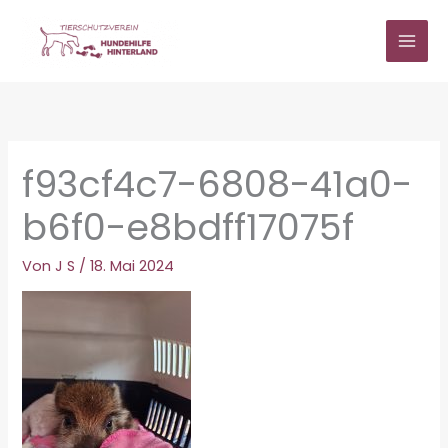
Zum
Inhalt
springen
f93cf4c7-6808-41a0-
b6f0-e8bdff17075f
Von
J S
/
18. Mai 2024