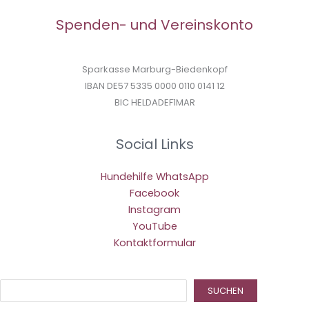
Spenden- und Vereinskonto
Sparkasse Marburg-Biedenkopf
IBAN DE57 5335 0000 0110 0141 12
BIC HELDADEF1MAR
Social Links
Hundehilfe WhatsApp
Facebook
Instagram
YouTube
Kontaktformular
Suc
SUCHEN