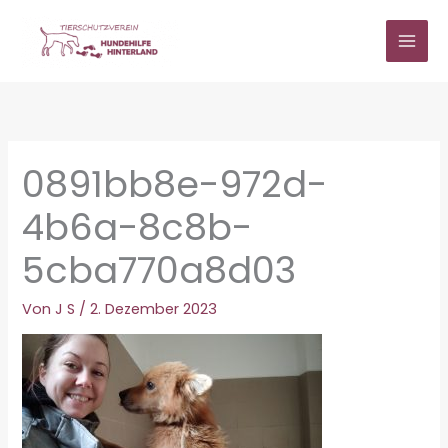
Zum
Inhalt
springen
0891bb8e-972d-
4b6a-8c8b-
5cba770a8d03
Von
J S
/
2. Dezember 2023