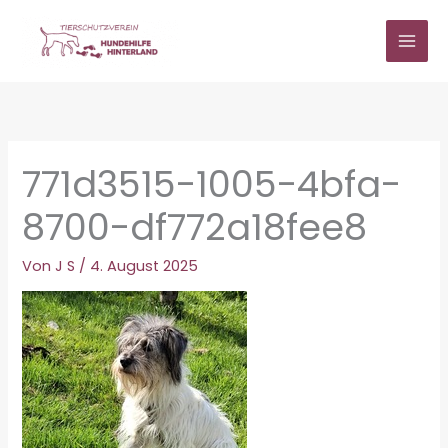
Zum
Inhalt
springen
771d3515-1005-4bfa-
8700-df772a18fee8
Von
J S
/
4. August 2025