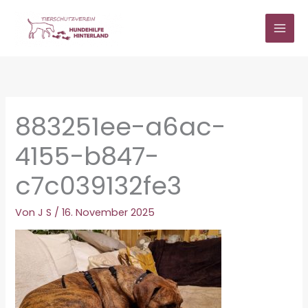
Zum
Inhalt
springen
883251ee-a6ac-
4155-b847-
c7c039132fe3
Von
J S
/
16. November 2025