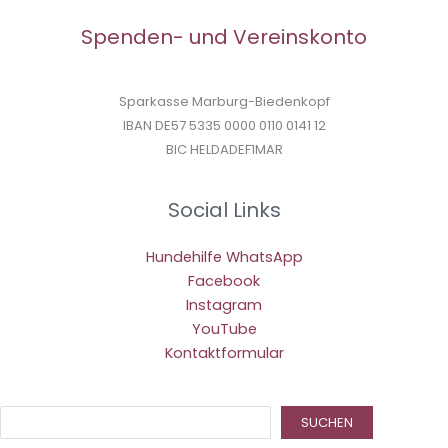
Spenden- und Vereinskonto
Sparkasse Marburg-Biedenkopf
IBAN DE57 5335 0000 0110 0141 12
BIC HELDADEF1MAR
Social Links
Hundehilfe WhatsApp
Facebook
Instagram
YouTube
Kontaktformular
Suc
SUCHEN