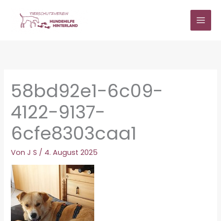
Zum
Inhalt
springen
58bd92e1-6c09-
4122-9137-
6cfe8303caa1
Von
J S
/
4. August 2025