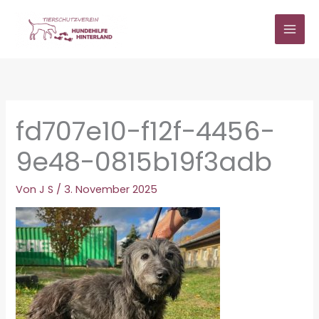
Zum
Inhalt
springen
fd707e10-f12f-4456-
9e48-0815b19f3adb
Von
J S
/
3. November 2025