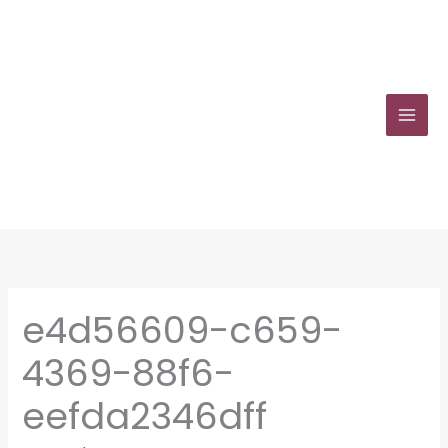
Zum
Inhalt
springen
e4d56609-c659-
4369-88f6-
eefda2346dff