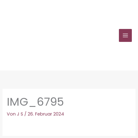
Zum
Inhalt
springen
IMG_6795
Von
J S
/
26. Februar 2024