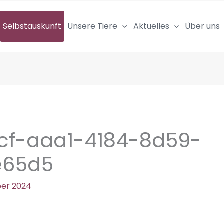
Selbstauskunft
Unsere Tiere
Aktuelles
Über uns
cf-aaa1-4184-8d59-
e65d5
ber 2024