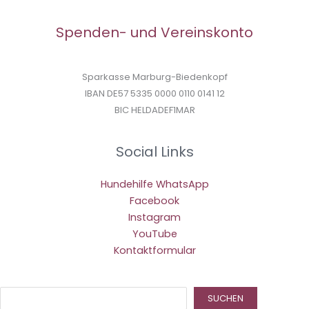
Spenden- und Vereinskonto
Sparkasse Marburg-Biedenkopf
IBAN DE57 5335 0000 0110 0141 12
BIC HELDADEF1MAR
Social Links
Hundehilfe WhatsApp
Facebook
Instagram
YouTube
Kontaktformular
Suc
SUCHEN