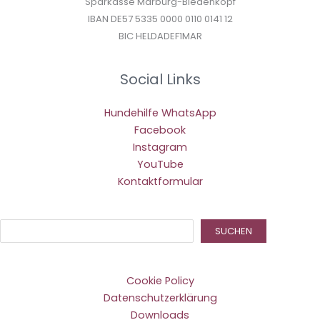
Sparkasse Marburg-Biedenkopf
IBAN DE57 5335 0000 0110 0141 12
BIC HELDADEF1MAR
Social Links
Hundehilfe WhatsApp
Facebook
Instagram
YouTube
Kontaktformular
Suc
SUCHEN
Cookie Policy
Datenschutzerklärung
Downloads