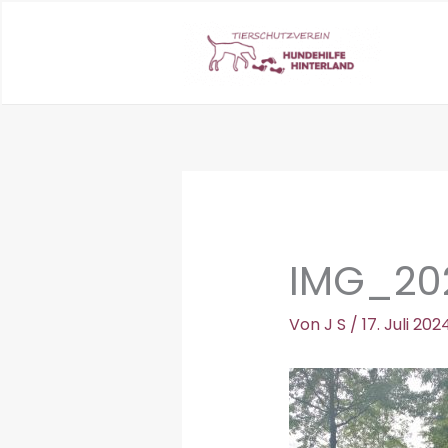
Zum
Inhalt
springen
IMG_20
Von
J S
/
17. Juli 202