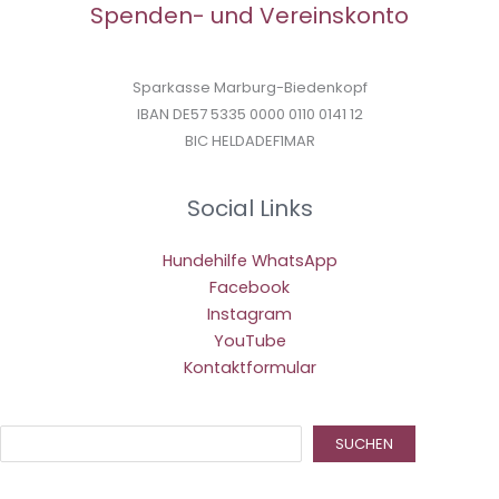
Spenden- und Vereinskonto
Sparkasse Marburg-Biedenkopf
IBAN DE57 5335 0000 0110 0141 12
BIC HELDADEF1MAR
Social Links
Hundehilfe WhatsApp
Facebook
Instagram
YouTube
Kontaktformular
Suc
SUCHEN