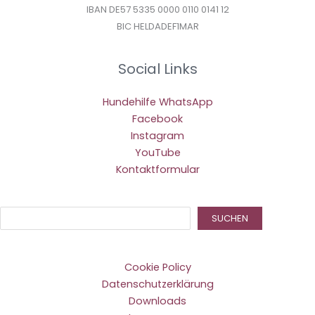
IBAN DE57 5335 0000 0110 0141 12
BIC HELDADEF1MAR
Social Links
Hundehilfe WhatsApp
Facebook
Instagram
YouTube
Kontaktformular
Suc
SUCHEN
Cookie Policy
Datenschutzerklärung
Downloads